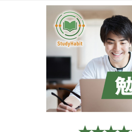
コ
ナ
ン
ビ
テ
ゲ
ン
ー
ツ
シ
へ
ョ
ス
ン
キ
に
ッ
移
プ
動